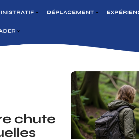
INISTRATIF
DÉPLACEMENT
EXPÉRIEN
VADER
re chute
uelles