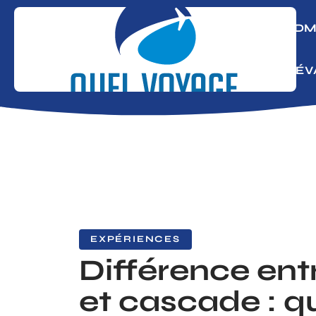
ADM
S’É
EXPÉRIENCES
Différence ent
et cascade : q