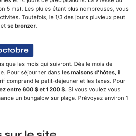
lés et 14 jours de précipitations. La vitesse du
ron 5 ms). Les pluies étant plus nombreuses, vous
ivités. Toutefois, le 1/3 des jours pluvieux peut
 et
se bronzer
.
 octobre
as que les mois qui suivront. Dès le mois de
se. Pour séjourner dans
les maisons d’hôtes
, il
rif comprend le petit-déjeuner et les taxes. Pour
z entre 600 $ et 1 200 $.
Si vous voulez vous
mande un bungalow sur plage. Prévoyez environ 1
sur le site