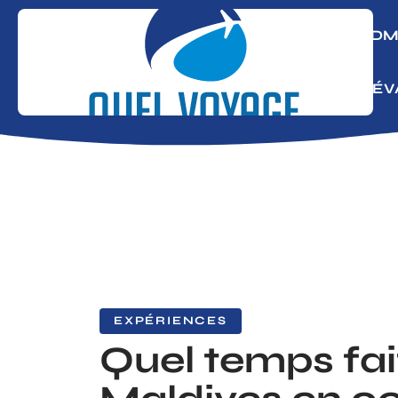
ADM
S’É
EXPÉRIENCES
Quel temps fait