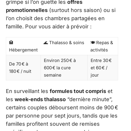
grimpe si l’on guette les
offres
promotionnelles
(surtout hors saison) ou si
l’on choisit des chambres partagées en
famille. Pour vous aider à prévoir :
🏩
🌊 Thalasso & soins
🍽️ Repas &
Hébergement
activités
Environ 250 € à
Entre 30 €
De 70 € à
600 € la cure
et 60 € /
180 € / nuit
semaine
jour
En surveillant les
formules tout compris
et
les
week-ends thalasso
“dernière minute”,
certains couples déboursent moins de 900 €
par personne pour sept jours, tandis que les
familles profitent souvent de remises