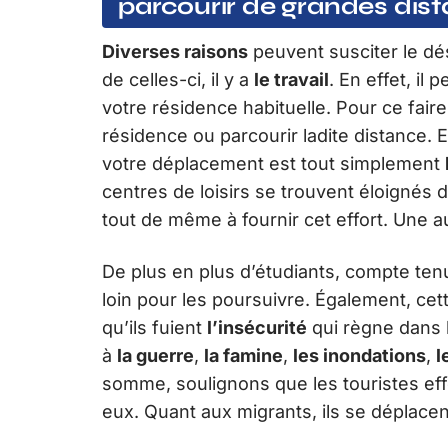
parcourir de grandes dis
Diverses raisons
peuvent susciter le dé
de celles-ci, il y a
le travail
. En effet, il 
votre résidence habituelle. Pour ce fai
résidence ou parcourir ladite distance. Et
votre déplacement est tout simplement
centres de loisirs se trouvent éloignés 
tout de même à fournir cet effort. Une a
De plus en plus d’étudiants, compte tenu 
loin pour les poursuivre. Également, cet
qu’ils fuient
l’insécurité
qui règne dans l
à
la guerre
,
la famine
,
les inondations
,
l
somme, soulignons que les touristes effe
eux. Quant aux migrants, ils se déplacent