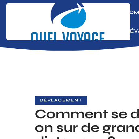
ADM
S’É
DÉPLACEMENT
Comment se d
on sur de gran