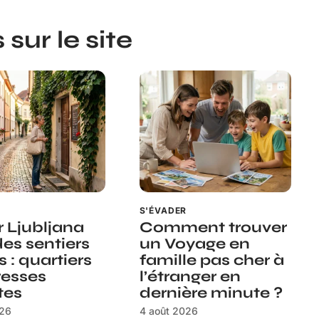
sur le site
R
S'ÉVADER
r Ljubljana
Comment trouver
des sentiers
un Voyage en
 : quartiers
famille pas cher à
resses
l’étranger en
tes
dernière minute ?
026
4 août 2026